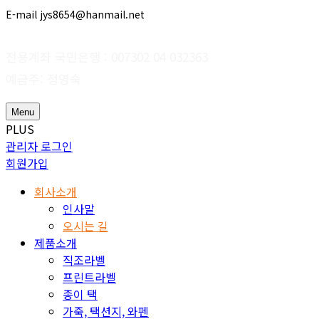
E-mail jys8654@hanmail.net
전용계좌 국민은행 : 007302 04 032363
예금주: 정영숙
Menu
PLUS
관리자 로그인
회원가입
회사소개
인사말
오시는 길
제품소개
직조라벨
프린트라벨
종이 택
가죽, 택션지, 와펜