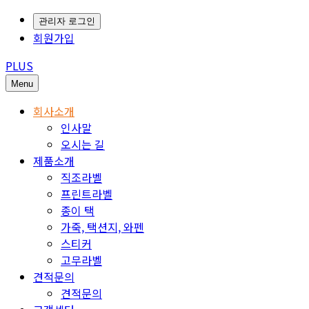
관리자 로그인
회원가입
PLUS
Menu
회사소개
인사말
오시는 길
제품소개
직조라벨
프린트라벨
종이 택
가죽, 택션지, 와펜
스티커
고무라벨
견적문의
견적문의