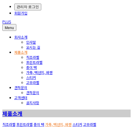
관리자 로그인
회원가입
PLUS
Menu
회사소개
인사말
오시는 길
제품소개
직조라벨
프린트라벨
종이 택
가죽, 택션지, 와펜
스티커
고무라벨
견적문의
견적문의
고객센터
공지사항
제품소개
직조라벨
프린트라벨
종이 택
가죽, 택션지, 와펜
스티커
고무라벨