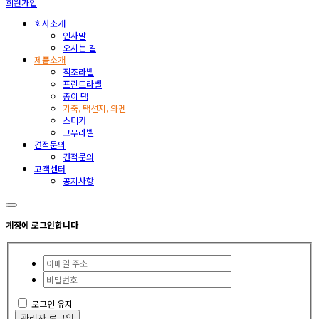
회원가입
회사소개
인사말
오시는 길
제품소개
직조라벨
프린트라벨
종이 택
가죽, 택션지, 와펜
스티커
고무라벨
견적문의
견적문의
고객센터
공지사항
계정에 로그인합니다
로그인 유지
관리자 로그인